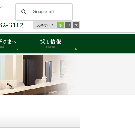
プ
文字サイズ
小
中
大