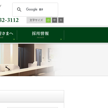
プ
文字サイズ
小
中
大