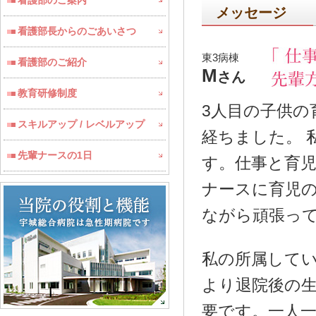
看護部のご案内
メッセージ
看護部長からのごあいさつ
東3病棟
看護部のご紹介
M
さん
教育研修制度
3人目の子供の
スキルアップ / レベルアップ
経ちました。 
先輩ナースの1日
す。仕事と育
ナースに育児
ながら頑張っ
私の所属して
より退院後の
要です。一人一