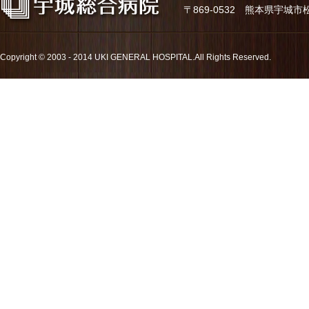
〒869-0532 熊本県宇城市松橋町久
Copyright © 2003 - 2014 UKI GENERAL HOSPITAL.All Rights Reserved.